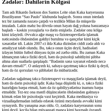
Zədələr: Dahilərin Kölgəsi
Tam adı Rikardo İsekson dos Santos Leite olan Kaka karyerasına
Braziliyanın “Sao Paulo” klubunda başlayıb. Sonra onun istedadı
tez bir zamanda nəzərə çarpdı və tezliklə Milan ilə müqavilə
imzaladı. Lakin məhz bu dövrdə onun həyatı dağ yoluna bənzəməyə
başladı – kəskin yoxuşlarla və dərin enişlərlə. Zədələr onu kölgə
kimi izləyirdi. Əvvəlcə ağır məşq və fizioterapevtlərlə işləmək
nəticəsində öhdəsindən gəldiyi burulma və qançırlar kimi kiçik
xəsarətlər idi. Lakin 2007-ci ildə Kaka dizindən ciddi zədə aldı və
əməliyyat tələb olundu. Bu, təkcə onun üçün deyil, hadisələri
izləyən bütün futbol dünyası üçün əsl zərbə oldu. Bu zaman Kaka
idmançının təkcə fiziki deyil, həm də psixoloji sabitliyini şübhə
altına alan suallarla qarşılaşdı: “Bədənin sənə xəyanət edəndə necə
davam etməli?”. O anlayırdı ki, sahəyə qayıtmaq təkcə fiziki iş deyil,
həm də öz qorxuları və şübhələri ilə mübarizədir.
Zədədən sağalmaq təkcə fizioterapevt və məşqçilərlə işləmək deyil,
həm də dərin psixoloji işdir. Kaka başa düşürdü ki, o, təkcə fiziki
hazırlığını bərpa etməli, həm də öz qabiliyyətlərinə inamını bərpa
etməlidir. Tez-tez ona mənfi düşüncələrin öhdəsindən gəlməyə
kömək edən bir psixoloqla vaxt keçirirdi. Kaka meditasiya və
vizuallaşdırmadan istifadə edərək özünü meydanda əvvəlki kimi
oynayırdı. Bu yanaşma əsas oldu. O, zədələrə karyerasının sonu
kimi deyil, keçilə bilən müvəqqəti maneə kimi baxmağı öyrəndi.