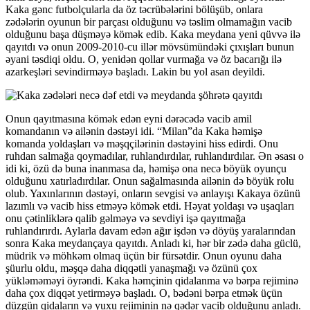
Kaka gənc futbolçularla da öz təcrübələrini bölüşüb, onlara
zədələrin oyunun bir parçası olduğunu və təslim olmamağın vacib
olduğunu başa düşməyə kömək edib. Kaka meydana yeni qüvvə ilə
qayıtdı və onun 2009-2010-cu illər mövsümündəki çıxışları bunun
əyani təsdiqi oldu. O, yenidən qollar vurmağa və öz bacarığı ilə
azarkeşləri sevindirməyə başladı. Lakin bu yol asan deyildi.
Onun qayıtmasına kömək edən eyni dərəcədə vacib amil
komandanın və ailənin dəstəyi idi. “Milan”da Kaka həmişə
komanda yoldaşları və məşqçilərinin dəstəyini hiss edirdi. Onu
ruhdan salmağa qoymadılar, ruhlandırdılar, ruhlandırdılar. Ən əsası o
idi ki, özü də buna inanmasa da, həmişə ona necə böyük oyunçu
olduğunu xatırladırdılar. Onun sağalmasında ailənin də böyük rolu
olub. Yaxınlarının dəstəyi, onların sevgisi və anlayışı Kakaya özünü
lazımlı və vacib hiss etməyə kömək etdi. Həyat yoldaşı və uşaqları
onu çətinliklərə qalib gəlməyə və sevdiyi işə qayıtmağa
ruhlandırırdı. Aylarla davam edən ağır işdən və döyüş yaralarından
sonra Kaka meydançaya qayıtdı. Anladı ki, hər bir zədə daha güclü,
müdrik və möhkəm olmaq üçün bir fürsətdir. Onun oyunu daha
şüurlu oldu, məşqə daha diqqətli yanaşmağı və özünü çox
yükləməməyi öyrəndi. Kaka həmçinin qidalanma və bərpa rejiminə
daha çox diqqət yetirməyə başladı. O, bədəni bərpa etmək üçün
düzgün qidaların və yuxu rejiminin nə qədər vacib olduğunu anladı.