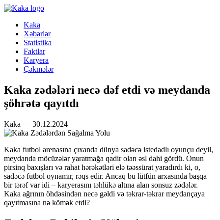
Kaka
Xəbərlər
Statistika
Faktlar
Karyera
Çəkmələr
Kaka zədələri necə dəf etdi və meydanda
şöhrətə qayıtdı
Kaka — 30.12.2024
Kaka futbol arenasına çıxanda dünya sadəcə istedadlı oyunçu deyil,
meydanda möcüzələr yaratmağa qadir olan əsl dahi gördü. Onun
pirsinq baxışları və rahat hərəkətləri elə təəssürat yaradırdı ki, o,
sadəcə futbol oynamır, rəqs edir. Ancaq bu lütfün arxasında başqa
bir tərəf var idi – karyerasını təhlükə altına alan sonsuz zədələr.
Kaka ağrının öhdəsindən necə gəldi və təkrar-təkrar meydançaya
qayıtmasına nə kömək etdi?