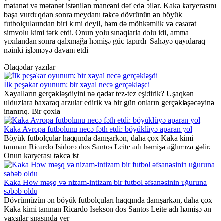
mətanət və mətanət istənilən maneəni dəf edə bilər. Kaka karyerasını
başa vurduqdan sonra meydanı təkcə dövrünün ən böyük
futbolçularından biri kimi deyil, həm də möhkəmlik və cəsarət
simvolu kimi tərk etdi. Onun yolu sınaqlarla dolu idi, amma
yıxılandan sonra qalxmağa həmişə güc tapırdı. Sahəyə qayıdaraq
nəinki işləməyə davam etdi
Əlaqədar yazılar
İlk peşəkar oyunum: bir xəyal necə gerçəkləşdi
Xəyalların gerçəkləşdiyini nə qədər tez-tez eşidirik? Uşaqkən
ulduzlara baxaraq arzular edirik və bir gün onların gerçəkləşəcəyinə
inanırıq. Bir çoxla
Kaka Avropa futbolunu necə fəth etdi: böyüklüyə aparan yol
Böyük futbolçular haqqında danışarkən, daha çox Kaka kimi
tanınan Ricardo Isidoro dos Santos Leite adı həmişə ağlımıza gəlir.
Onun karyerası təkcə ist
Kaka How məşq və nizam-intizam bir futbol əfsanəsinin uğuruna
səbəb oldu
Dövrümüzün ən böyük futbolçuları haqqında danışarkən, daha çox
Kaka kimi tanınan Ricardo Isekson dos Santos Leite adı həmişə ən
yaxşılar sırasında yer