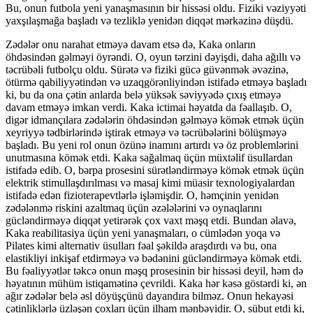
Bu, onun futbola yeni yanaşmasının bir hissəsi oldu. Fiziki vəziyyəti
yaxşılaşmağa başladı və tezliklə yenidən diqqət mərkəzinə düşdü.
Zədələr onu narahat etməyə davam etsə də, Kaka onların
öhdəsindən gəlməyi öyrəndi. O, oyun tərzini dəyişdi, daha ağıllı və
təcrübəli futbolçu oldu. Sürətə və fiziki gücə güvənmək əvəzinə,
ötürmə qabiliyyətindən və uzaqgörənliyindən istifadə etməyə başladı
ki, bu da ona çətin anlarda belə yüksək səviyyədə çıxış etməyə
davam etməyə imkan verdi. Kaka ictimai həyatda da fəallaşıb. O,
digər idmançılara zədələrin öhdəsindən gəlməyə kömək etmək üçün
xeyriyyə tədbirlərində iştirak etməyə və təcrübələrini bölüşməyə
başladı. Bu yeni rol onun özünə inamını artırdı və öz problemlərini
unutmasına kömək etdi. Kaka sağalmaq üçün müxtəlif üsullardan
istifadə edib. O, bərpa prosesini sürətləndirməyə kömək etmək üçün
elektrik stimullaşdırılması və masaj kimi müasir texnologiyalardan
istifadə edən fizioterapevtlərlə işləmişdir. O, həmçinin yenidən
zədələnmə riskini azaltmaq üçün əzələlərini və oynaqlarını
gücləndirməyə diqqət yetirərək çox vaxt məşq etdi. Bundan əlavə,
Kaka reabilitasiya üçün yeni yanaşmaları, o cümlədən yoqa və
Pilates kimi alternativ üsulları fəal şəkildə araşdırdı və bu, ona
elastikliyi inkişaf etdirməyə və bədənini gücləndirməyə kömək etdi.
Bu fəaliyyətlər təkcə onun məşq prosesinin bir hissəsi deyil, həm də
həyatının mühüm istiqamətinə çevrildi. Kaka hər kəsə göstərdi ki, ən
ağır zədələr belə əsl döyüşçünü dayandıra bilməz. Onun hekayəsi
çətinliklərlə üzləşən çoxları üçün ilham mənbəyidir. O, sübut etdi ki,