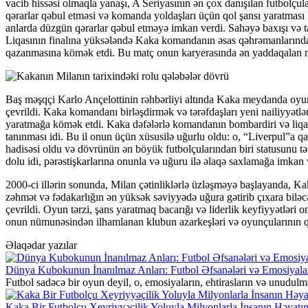
vacib hissəsi olmaqla yanaşı, A Seriyasının ən çox danışılan futbolç
qərarlar qəbul etməsi və komanda yoldaşları üçün qol şansı yaratması 
anlarda düzgün qərarlar qəbul etməyə imkan verdi. Sahəyə baxışı və
Liqasının finalına yüksələndə Kaka komandanın əsas qəhrəmanlarından 
qazanmasına kömək etdi. Bu matç onun karyerasında ən yaddaqalan mat
Baş məşqçi Karlo Ançelottinin rəhbərliyi altında Kaka meydanda oyun
çevrildi. Kaka komandanı birləşdirmək və tərəfdaşları yeni nailiyyətl
yaratmağa kömək etdi. Kaka dəfələrlə komandanın bombardiri və liqanın
tanınması idi. Bu il onun üçün xüsusilə uğurlu oldu: o, “Liverpul”a q
hadisəsi oldu və dövrünün ən böyük futbolçularından biri statusunu təs
dolu idi, pərəstişkarlarına onunla və uğuru ilə əlaqə saxlamağa imkan
2000-ci illərin sonunda, Milan çətinliklərlə üzləşməyə başlayanda, 
zəhmət və fədakarlığın ən yüksək səviyyədə uğura gətirib çıxara bilə
çevrildi. Oyun tərzi, şans yaratmaq bacarığı və liderlik keyfiyyətləri
onun nümunəsindən ilhamlanan klubun azarkeşləri və oyunçularının q
Əlaqədar yazılar
Dünya Kubokunun İnanılmaz Anları: Futbol Əfsanələri və Emosiyala
Futbol sadəcə bir oyun deyil, o, emosiyaların, ehtirasların və unudu
Kaka Bir Futbolçu Xeyriyyəçilik Yoluyla Milyonlarla İnsanın Həyatı