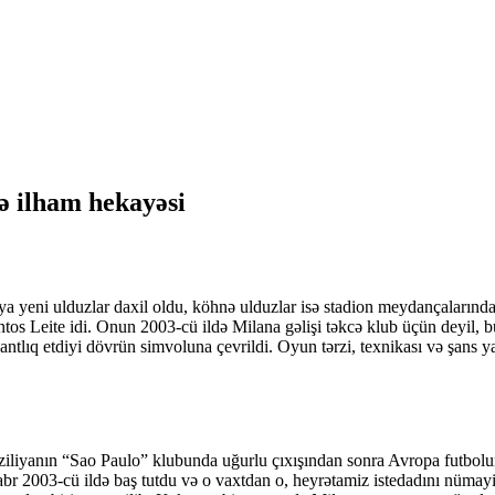
və ilham hekayəsi
naya yeni ulduzlar daxil oldu, köhnə ulduzlar isə stadion meydançalarınd
ntos Leite idi. Onun 2003-cü ildə Milana gəlişi təkcə klub üçün deyil,
tlıq etdiyi dövrün simvoluna çevrildi. Oyun tərzi, texnikası və şans y
iliyanın “Sao Paulo” klubunda uğurlu çıxışından sonra Avropa futbolun
abr 2003-cü ildə baş tutdu və o vaxtdan o, heyrətamiz istedadını nüm