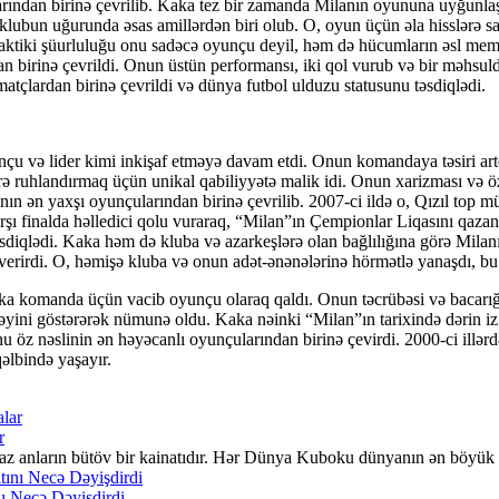
ularından birinə çevrilib. Kaka tez bir zamanda Milanın oyununa uyğunl
klubun uğurunda əsas amillərdən biri olub. O, oyun üçün əla hisslərə sa
 taktiki şüurluluğu onu sadəcə oyunçu deyil, həm də hücumların əsl 
birinə çevrildi. Onun üstün performansı, iki qol vurub və bir məhsuld
çlardan birinə çevrildi və dünya futbol ulduzu statusunu təsdiqlədi.
çu və lider kimi inkişaf etməyə davam etdi. Onun komandaya təsiri art
ərə ruhlandırmaq üçün unikal qabiliyyətə malik idi. Onun xarizması və 
 ən yaxşı oyunçularından birinə çevrilib. 2007-ci ildə o, Qızıl top mük
arşı finalda həlledici qolu vuraraq, “Milan”ın Çempionlar Liqasını qaz
diqlədi. Kaka həm də kluba və azarkeşlərə olan bağlılığına görə Milanın
 verirdi. O, həmişə kluba və onun adət-ənənələrinə hörmətlə yanaşdı, bu
Kaka komanda üçün vacib oyunçu olaraq qaldı. Onun təcrübəsi və bacarı
cəyini göstərərək nümunə oldu. Kaka nəinki “Milan”ın tarixində dərin 
 onu öz nəslinin ən həyəcanlı oyunçularından birinə çevirdi. 2000-ci ill
əlbində yaşayır.
r
lmaz anların bütöv bir kainatıdır. Hər Dünya Kuboku dünyanın ən böyük
nı Necə Dəyişdirdi