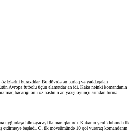
a öz izlərini buraxdılar. Bu dövrdə ən parlaq və yaddaqalan
 bütün Avropa futbolu üçün əlamətdar an idi. Kaka nəinki komandanın
aratmaq bacarığı onu öz nəslinin ən yaxşı oyunçularından birinə
a uyğunlaşa bilməyəcəyi ilə maraqlanırdı. Kakanın yeni klubunda ilk
ayiş etdirməyə başladı. O, ilk mövsümündə 10 qol vuraraq komandanın