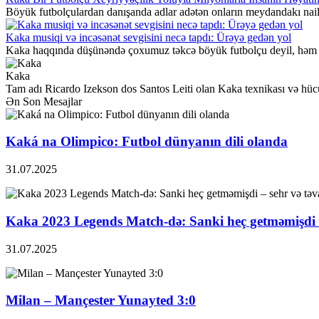
Böyük futbolçulardan danışanda adlar adətən onların meydandakı nailiyy
Kaka musiqi və incəsənət sevgisini necə tapdı: Ürəyə gedən yol
Kaka haqqında düşünəndə çoxumuz təkcə böyük futbolçu deyil, həm də hə
Kaka
Tam adı Ricardo Izekson dos Santos Leiti olan Kaka texnikası və hücum
Ən Son Mesajlar
Kaká na Olimpico: Futbol dünyanın dili olanda
31.07.2025
Kaka 2023 Legends Match-də: Sanki heç getməmişdi –
31.07.2025
Milan – Mançester Yunayted 3:0