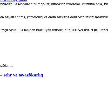
ətləri ilə əlaqələndirilir: qollar, kuboklar, rekordlar. Bununla belə, i
yatı ehtiras, yaradıcılıq və dərin hisslərlə dolu olan insanı təsəvvür
çu oyunu ilə tanınan braziliyalı futbolçudur. 2007-ci ildə "Qızıl top"
 sehr və təvazökarlıq