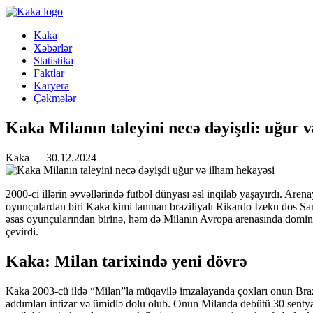
Kaka
Xəbərlər
Statistika
Faktlar
Karyera
Çəkmələr
Kaka Milanın taleyini necə dəyişdi: uğur 
Kaka — 30.12.2024
2000-ci illərin əvvəllərində futbol dünyası əsl inqilab yaşayırdı. Are
oyunçulardan biri Kaka kimi tanınan braziliyalı Rikardo İzeku dos Sa
əsas oyunçularından birinə, həm də Milanın Avropa arenasında dominan
çevirdi.
Kaka: Milan tarixində yeni dövrə
Kaka 2003-cü ildə “Milan”la müqavilə imzalayanda çoxları onun Braz
addımları intizar və ümidlə dolu olub. Onun Milanda debütü 30 senty