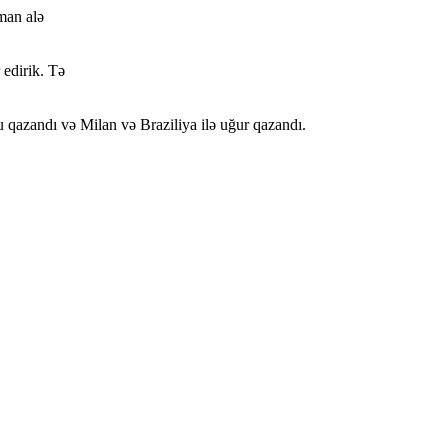
dman alə
 edirik. Tə
u qazandı və Milan və Braziliya ilə uğur qazandı.