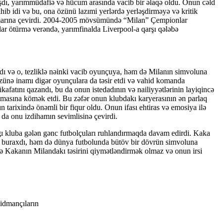
aşdı, yarımmüdafiə və hücum arasında vacib bir əlaqə oldu. Onun cəld
hib idi və bu, ona özünü lazımi yerlərdə yerləşdirməyə və kritik
memarına çevirdi. 2004-2005 mövsümündə “Milan” Çempionlar
ar ötürmə verəndə, yarımfinalda Liverpool-a qarşı qələbə
dı və o, tezliklə nəinki vacib oyunçuya, həm də Milanın simvoluna
özünə inamı digər oyunçulara da təsir etdi və vahid komanda
afatını qazandı, bu da onun istedadının və nailiyyətlərinin layiqincə
anmasına kömək etdi. Bu zəfər onun klubdakı karyerasının ən parlaq
 tarixində önəmli bir fiqur oldu. Onun ifası ehtiras və emosiya ilə
 da onu izdihamın sevimlisinə çevirdi.
ğı kluba gələn gənc futbolçuları ruhlandırmaqda davam edirdi. Kaka
iz buraxdı, həm də dünya futbolunda bütöv bir dövrün simvoluna
ərdə Kakanın Milandakı təsirini qiymətləndirmək olmaz və onun irsi
 idmançıların