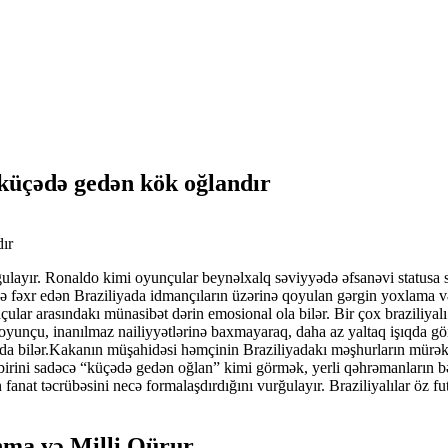
 küçədə gedən kök oğlandır
ulayır. Ronaldo kimi oyunçular beynəlxalq səviyyədə əfsanəvi statusa sa
ilə fəxr edən Braziliyada idmançıların üzərinə qoyulan gərgin yoxlama v
unçular arasındakı münasibət dərin emosional ola bilər. Bir çox braziliyal
oyunçu, inanılmaz nailiyyətlərinə baxmayaraq, daha az yaltaq işıqda gör
ada bilər.Kakanın müşahidəsi həmçinin Braziliyadakı məşhurların mürəkkə
imi birini sadəcə “küçədə gedən oğlan” kimi görmək, yerli qəhrəmanların
fanat təcrübəsini necə formalaşdırdığını vurğulayır. Braziliyalılar öz 
nma və Milli Qürur