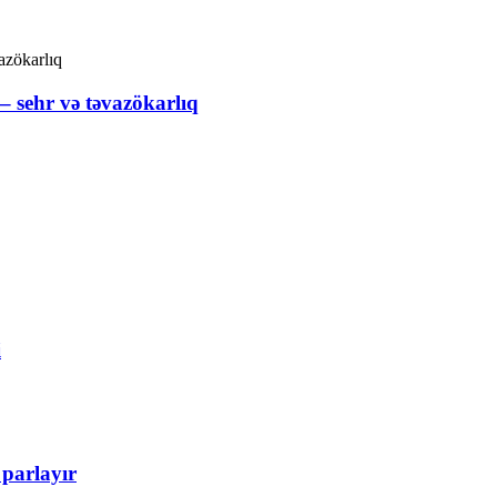
 sehr və təvazökarlıq
i
parlayır