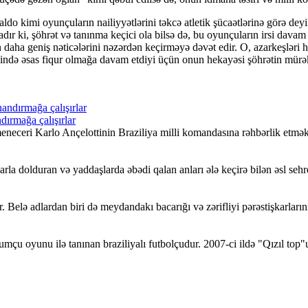
do kimi oyunçuların nailiyyətlərini təkcə atletik şücaətlərinə görə de
r ki, şöhrət və tanınma keçici ola bilsə də, bu oyunçuların irsi davam e
a geniş nəticələrini nəzərdən keçirməyə dəvət edir. O, azarkeşləri heyr
xində əsas fiqur olmağa davam etdiyi üçün onun hekayəsi şöhrətin mürəkkə
dırmağa çalışırlar
eneceri Karlo Ançelottinin Braziliya milli komandasına rəhbərlik etmə
larla dolduran və yaddaşlarda əbədi qalan anları ələ keçirə bilən əsl sehrd
 Belə adlardan biri də meydandakı bacarığı və zərifliyi pərəstişkarların
çu oyunu ilə tanınan braziliyalı futbolçudur. 2007-ci ildə "Qızıl top"