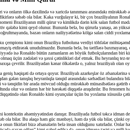
və onların ölkə daxilində və xaricdə tanınması arasındakı mürəkkəb əla
 fikirlərə səbəb ola bilər. Kaka vurğulayır ki, bir çox braziliyalının
omeni Braziliyanın milli qürur və kimlikdə dərin kök salan futbol mədə
ektiv qələbə kimi qeyd olunur. Bununla belə, bu qürurla yanaşı, ən yüks
oğrultmayanda, bəzən onların nailiyyətlərinə kölgə salan ciddi yoxlama i
 çempionu kimi onun Braziliya futboluna verdiyi töhfələr möhtəşəmdi
nümayiş etdirərək unudulmazdır. Bununla belə, bu təriflərə baxmayaraq, 
əviyyədə isə Ronaldo bütün zamanların ən böyük futbolçularından biri k
 olmaq üçün zədələri və şəxsi çətinlikləri dəf etmək. Bu heyranlıq tez-t
ışa çevrilir. Braziliyadan kənar ölkələrdə o, yalnız braziliyalı olan oy
geniş həqiqəti də ortaya qoyur. Braziliyalı azarkeşlər öz əfsanələrinə s
n gələn tanışlıq heyranlıqla tənqid arasındakı sərhədləri bulandıra bil
gi və tənqidin bir arada mövcud olduğu mürəkkəb münasibətlərə gətirib 
ltında olur və onların hər bir hərəkəti diqqətlə araşdırılır. Bu fenomen
 diqqətində olan Ronaldo kimi oyunçular üçün bu yoxlama xüsusilə çətin
i kontekstin əhəmiyyətindən danışır. Braziliyada futbol təkcə idman dey
b ola bilər. Bu əlaqə həm güc mənbəyi, həm də yük ola bilər, çünki oyu
onun fikirləri bizə əfsanələrin belə insan olduğunu xatırladır. Onlar h
üçədə gəzən oğlan” kimi qəbul edilsə də, onun idmana təsiri və milli k