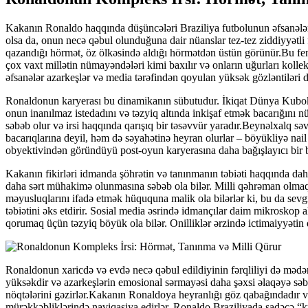
Kakanın Ronaldo haqqında düşüncələri Braziliya futbolunun əfsanələri 
olsa da, onun necə qəbul olunduğuna dair nüanslar tez-tez ziddiyyətli
qazandığı hörmət, öz ölkəsində aldığı hörmətdən üstün görünür.Bu fen
çox vaxt millətin nümayəndələri kimi baxılır və onların uğurları koll
əfsanələr azarkeşlər və media tərəfindən qoyulan yüksək gözləntiləri d
Ronaldonun karyerası bu dinamikanın sübutudur. İkiqat Dünya Kuboku
onun inanılmaz istedadını və təzyiq altında inkişaf etmək bacarığını 
səbəb olur və irsi haqqında qarışıq bir təsəvvür yaradır.Beynəlxalq s
bacarıqlarına deyil, həm də səyahətinə heyran olurlar – böyükliyə nail
obyektivindən göründüyü post-oyun karyerasına daha bağışlayıcı bir bax
Kakanın fikirləri idmanda şöhrətin və tanınmanın təbiəti haqqında daha 
daha sərt mühakimə olunmasına səbəb ola bilər. Milli qəhrəman olmaqda
məyusluqlarını ifadə etmək hüququna malik ola bilərlər ki, bu da sev
təbiətini əks etdirir. Sosial media əsrində idmançılar daim mikroskop a
qorumaq üçün təzyiq böyük ola bilər. Onilliklər ərzində ictimaiyyətin
Ronaldonun xaricdə və evdə necə qəbul edildiyinin fərqliliyi də mədən
yüksəkdir və azarkeşlərin emosional sərmayəsi daha şəxsi əlaqəyə səbə
nöqtələrini gəzirlər.Kakanın Ronaldoya heyranlığı göz qabağındadır və 
mürəkkəbliklərində naviqasiya edirlər. Ronaldo Braziliyada sadəcə “k