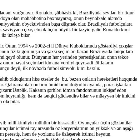
qəni vurğulayır. Ronaldo, şübhəsiz ki, Braziliyada sevilən bir fiqur
 Ronaldoya olan məhəbbətinə baxmayaraq, onun beynəlxalq aləmdə
niyyətinin obyektivindən başa düşmək olar. Braziliyalı futbolçulara
ək səviyyədə çıxış etmək üçün böyük bir təzyiq gəlir. Ronaldo kimi
lə üzləşə bilər.
r. Onun 1994 və 2002-ci il Dünya Kuboklarında göstərdiyi çıxışlar
onun fiziki görünüşü və şəxsi seçimləri bəzən Braziliyada tənqidlərə
imi qeyd olunur. Dünyanın hər yerindən pərəstişkarları onun təkcə
ez onun həyat seçimləri idmana verdiyi qeyri-adi töhfələrin
unçu deyil, ilk növbədə futbol simvolu kimi baxılır.
ahib olduqlarını hiss etsələr də, bu, bəzən onların hərəkətləri haqqında
ər. Qəhrəmanları onların ümidlərini doğrultmayanda, pərəstişkarları
çıxarır.Üstəlik, Kakanın şərhləri idman fandomunun inkişaf edən
 həm heyranlığı, həm də tənqidi gücləndirə bilər və müəyyən bir imicini
 ola bilər.
il; milli kimliyin mühüm bir hissəsidir. Oyunçular üçün gözləntilər
nçular ictimai rəy arasında öz karyeralarının ən yüksək və ən aşağı
əm pərəstiş, həm də yoxlama ilə üzləşərək ictimai həyatın
omandanın uğuruna verdiyi töhfələr danılmazdır.