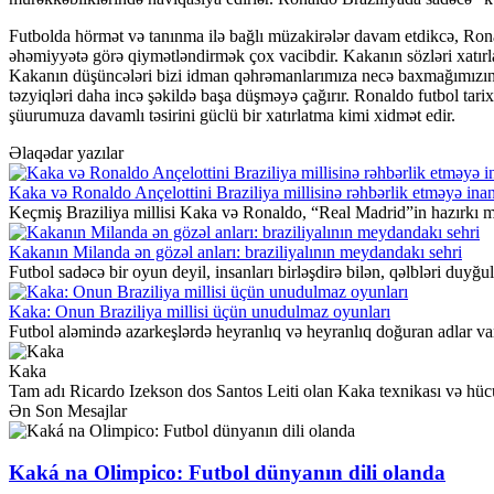
Futbolda hörmət və tanınma ilə bağlı müzakirələr davam etdikcə, Ronal
əhəmiyyətə görə qiymətləndirmək çox vacibdir. Kakanın sözləri xatırladı
Kakanın düşüncələri bizi idman qəhrəmanlarımıza necə baxmağımızın dah
təzyiqləri daha incə şəkildə başa düşməyə çağırır. Ronaldo futbol tari
şüurumuza davamlı təsirini güclü bir xatırlatma kimi xidmət edir.
Əlaqədar yazılar
Kaka və Ronaldo Ançelottini Braziliya millisinə rəhbərlik etməyə inan
Keçmiş Braziliya millisi Kaka və Ronaldo, “Real Madrid”in hazırkı m
Kakanın Milanda ən gözəl anları: braziliyalının meydandakı sehri
Futbol sadəcə bir oyun deyil, insanları birləşdirə bilən, qəlbləri duyğu
Kaka: Onun Braziliya millisi üçün unudulmaz oyunları
Futbol aləmində azarkeşlərdə heyranlıq və heyranlıq doğuran adlar var.
Kaka
Tam adı Ricardo Izekson dos Santos Leiti olan Kaka texnikası və hücum
Ən Son Mesajlar
Kaká na Olimpico: Futbol dünyanın dili olanda