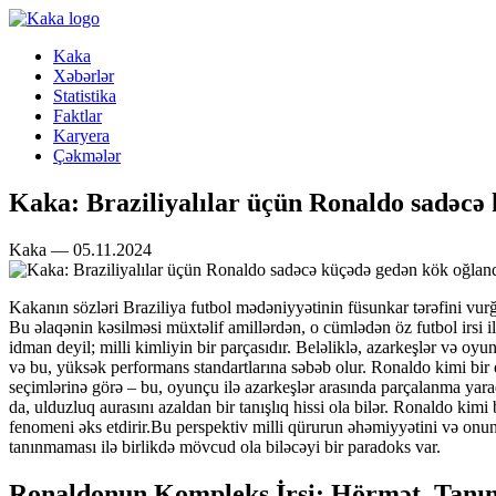
Kaka
Xəbərlər
Statistika
Faktlar
Karyera
Çəkmələr
Kaka: Braziliyalılar üçün Ronaldo sadəcə
Kaka — 05.11.2024
Kakanın sözləri Braziliya futbol mədəniyyətinin füsunkar tərəfini vurğ
Bu əlaqənin kəsilməsi müxtəlif amillərdən, o cümlədən öz futbol irsi 
idman deyil; milli kimliyin bir parçasıdır. Beləliklə, azarkeşlər və oy
və bu, yüksək performans standartlarına səbəb olur. Ronaldo kimi bir 
seçimlərinə görə – bu, oyunçu ilə azarkeşlər arasında parçalanma yar
da, ulduzluq aurasını azaldan bir tanışlıq hissi ola bilər. Ronaldo k
fenomeni əks etdirir.Bu perspektiv milli qürurun əhəmiyyətini və onun 
tanınmaması ilə birlikdə mövcud ola biləcəyi bir paradoks var.
Ronaldonun Kompleks İrsi: Hörmət, Tanı