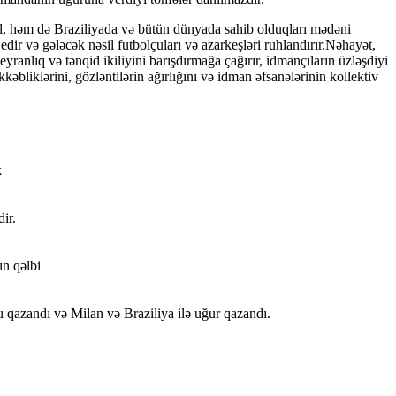
yil, həm də Braziliyada və bütün dünyada sahib olduqları mədəni
dir və gələcək nəsil futbolçuları və azarkeşləri ruhlandırır.Nəhayət,
anlıq və tənqid ikiliyini barışdırmağa çağırır, idmançıların üzləşdiyi
bliklərini, gözləntilərin ağırlığını və idman əfsanələrinin kollektiv
k
ir.
ın qəlbi
u qazandı və Milan və Braziliya ilə uğur qazandı.