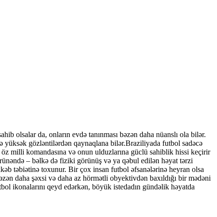
hib olsalar da, onların evdə tanınması bəzən daha nüanslı ola bilər.
ə yüksək gözləntilərdən qaynaqlana bilər.Braziliyada futbol sadəcə
ı öz milli komandasına və onun ulduzlarına güclü sahiblik hissi keçirir
ünəndə – bəlkə də fiziki görünüş və ya qəbul edilən həyat tərzi
b təbiətinə toxunur. Bir çox insan futbol əfsanələrinə heyran olsa
 bəzən daha şəxsi və daha az hörmətli obyektivdən baxıldığı bir mədəni
futbol ikonalarını qeyd edərkən, böyük istedadın gündəlik həyatda