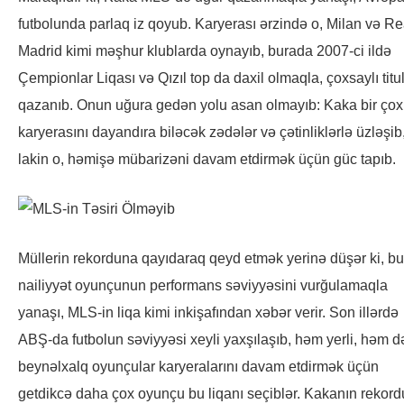
futbolunda parlaq iz qoyub. Karyerası ərzində o, Milan və Re
Madrid kimi məşhur klublarda oynayıb, burada 2007-ci ildə
Çempionlar Liqası və Qızıl top da daxil olmaqla, çoxsaylı titul
qazanıb. Onun uğura gedən yolu asan olmayıb: Kaka bir çox
karyerasını dayandıra biləcək zədələr və çətinliklərlə üzləşib
lakin o, həmişə mübarizəni davam etdirmək üçün güc tapıb.
Müllerin rekorduna qayıdaraq qeyd etmək yerinə düşər ki, bu
nailiyyət oyunçunun performans səviyyəsini vurğulamaqla
yanaşı, MLS-in liqa kimi inkişafından xəbər verir. Son illərdə
ABŞ-da futbolun səviyyəsi xeyli yaxşılaşıb, həm yerli, həm d
beynəlxalq oyunçular karyeralarını davam etdirmək üçün
getdikcə daha çox oyunçu bu liqanı seçiblər. Kakanın rekord