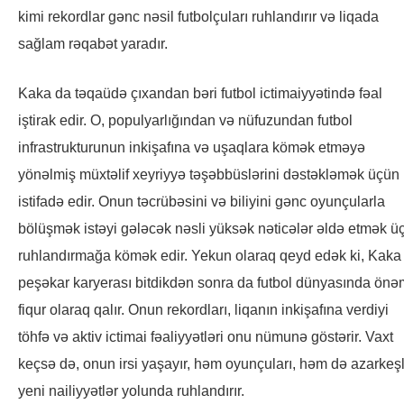
kimi rekordlar gənc nəsil futbolçuları ruhlandırır və liqada
sağlam rəqabət yaradır.
Kaka da təqaüdə çıxandan bəri futbol ictimaiyyətində fəal
iştirak edir. O, populyarlığından və nüfuzundan futbol
infrastrukturunun inkişafına və uşaqlara kömək etməyə
yönəlmiş müxtəlif xeyriyyə təşəbbüslərini dəstəkləmək üçün
istifadə edir. Onun təcrübəsini və biliyini gənc oyunçularla
bölüşmək istəyi gələcək nəsli yüksək nəticələr əldə etmək ü
ruhlandırmağa kömək edir. Yekun olaraq qeyd edək ki, Kaka
peşəkar karyerası bitdikdən sonra da futbol dünyasında önə
fiqur olaraq qalır. Onun rekordları, liqanın inkişafına verdiyi
töhfə və aktiv ictimai fəaliyyətləri onu nümunə göstərir. Vaxt
keçsə də, onun irsi yaşayır, həm oyunçuları, həm də azarkeşl
yeni nailiyyətlər yolunda ruhlandırır.